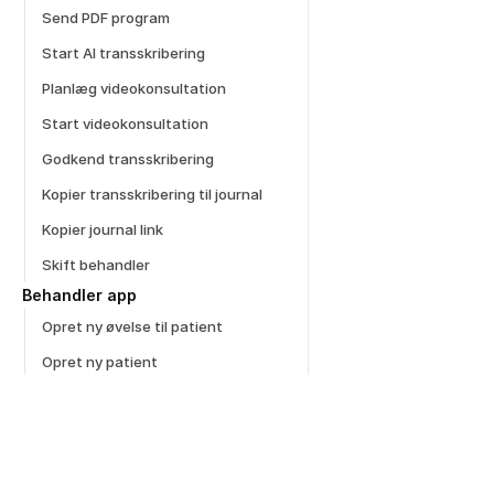
Send PDF program
Start AI transskribering
Planlæg videokonsultation
Start videokonsultation
Godkend transskribering
Kopier transskribering til journal
Kopier journal link
Skift behandler
Behandler app
Opret ny øvelse til patient
Opret ny patient 
Opret behandlingsforløb
Opret skabelon og tilføj øvelse
Opret baseline