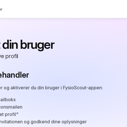
er
 din bruger
e profil
ehandler
r og aktiverer du din bruger i FysioScout-appen:
mailboks
tionsmailen
t profil"
nvitationen og godkend dine oplysninger