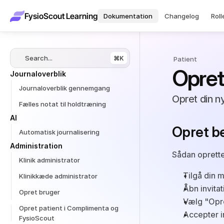
FysioScout Learning
Dokumentation
Changelog
Roll
Search...
⌘K
 Patient
Opret
Journaloverblik
Journaloverblik gennemgang
Opret din ny
Fælles notat til holdtræning
AI
Opret b
Automatisk journalisering
Administration
Sådan oprette
Klinik administrator
Tilgå din 
Klinikkæde administrator
Åbn invita
Opret bruger
Vælg 
"Opre
Opret patient i Complimenta og 
Accepter i
FysioScout